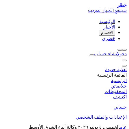
حَصْر
مجمع الأخبار العربية
الرئيسية
الأخبار
الأقسام
حَصْري
دخول
إنشاء حساب
تغذية جديدة
القائمة الرئيسية
الرئيسية
خلاصاتي
المحفوظات
اكتشف
حسابي
الإعدادات والملف الشخصي
عام
الخميس، ٤ يونيو ٢٠٢٦
وكالة أنباء الشرق الأوسط