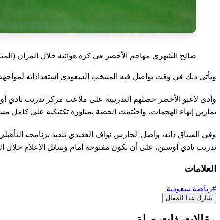
صالح الشهري مهاجم الأخضر في كرة هوائية خلال المران (الم
ويأتي ذلك في وقت يواصل فيه المنتخب السعودي استعداداته لمواجهة منتخ
وأدى لاعبو الأخضر حصتهم التدريبية على ملاعب مركز تدريب نادي أوس
تمارين إنهاء الهجمات، واختُتمت الحصة بمناورة تكتيكية على كامل مس
وفي السياق ذاته، واصل الحارس نواف العقيدي تنفيذ برنامجه التأهي
تدريب نادي أوستن، على أن تكون مفتوحة أمام وسائل الإعلام خلال الر
العلامات
#رياضة سعودية
شارك هذا المقال
مقالات ذات صلة