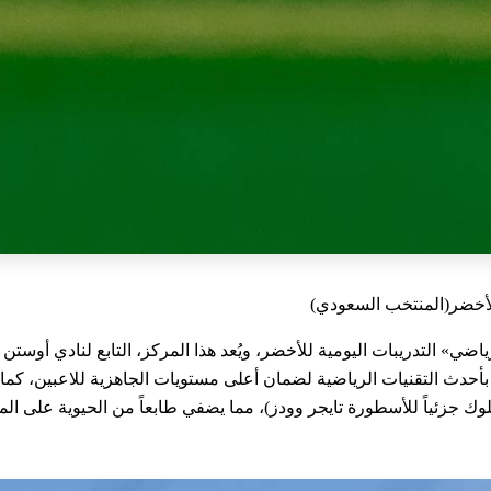
للأخضر(المنتخب السعودي)
اضي» التدريبات اليومية للأخضر، ويُعد هذا المركز، التابع لنادي أوستن
دث التقنيات الرياضية لضمان أعلى مستويات الجاهزية للاعبين، كما
ك جزئياً للأسطورة تايجر وودز)، مما يضفي طابعاً من الحيوية على ال