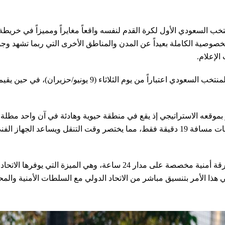
خب السعودي الأول لكرة القدم لنفسه واقعاً مغايراً ومميزاً في خريطة
خصوصية الكاملة بعيداً عن المدن والمناطق الأخرى التي ربما تشهد وجود
الإعلام.
ويبدأ المعسكر الرسمي المعتمد من الاتحاد الدولي لكرة القدم (ف
بموقعه الاستراتيجي إذ يقع في منطقة حيوية وهادئة في آن واحد مطلة عل
أجنحته الفاخرة ومرافقه الصحية المتطورة، كما يبعد عن ملعب التدريبات مسافة 19 دقيقة فقط، م
وتأكيداً على توفير أعلى درجات الانضباط والسلامة، ترافق المنتخب فرقة أم
هذا الأمر بتنسيق مباشر من الاتحاد الدولي مع السلطات الأمنية والمحل