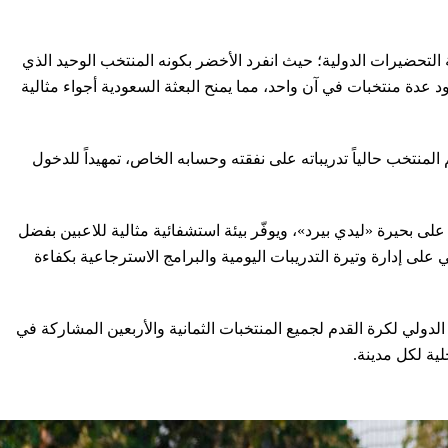
 التحضيرات الدولية؛ حيث انفرد الأخضر بكونه المنتخب الوحيد الذي
 عدة منتخبات في آن واحد، مما يمنح البعثة السعودية أجواء مثالية
يفا) للمنتخب السعودي اعتباراً من يوم الثلاثاء (9 يونيو/حزيران)، في حين يقيم المنتخب حالياً تدريباته على نفقته وحسابه الخاص، تمهيداً للدخول
ى بحيرة «ليدي بيرد»، ويوفّر بيئة استشفائية مثالية للاعبين بفضل
ما يختصر وقت التنقل ويساعد الجهاز الفني على إدارة وتيرة التدريبات اليومية والبرامج الاسترجاعية بكفاءة
نية مخصصة على مدار 24 ساعة، وهي الميزة التي يوفرها الاتحاد الدولي لكرة القدم لجميع المنتخبات الثمانية والأربعين المشاركة في
ية لكل مدينة.