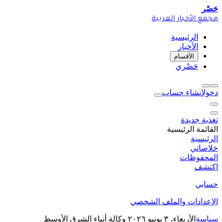
حَصْر
مجمع الأخبار العربية
الرئيسية
الأخبار
الأقسام
حَصْري
دخول
إنشاء حساب
تغذية جديدة
القائمة الرئيسية
الرئيسية
خلاصاتي
المحفوظات
اكتشف
حسابي
الإعدادات والملف الشخصي
سياسة
الأربعاء، ٣ يونيو ٢٠٢٦
وكالة أنباء الشرق الأوسط