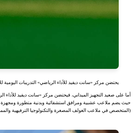
يحتضن مركز «سانت ديفيد للأداء الرياضي» التدريبات اليومية 
أما على صعيد التجهيز الميداني، فيحتضن مركز «سانت ديفيد للأداء الري
حيث يضم ملاعب عشبية ومرافق استشفائية وبدنية متطورة ومجهزة بأح
(المتخصص في ملاعب الغولف المصغرة والتكنولوجيا الترفيهية والمملو