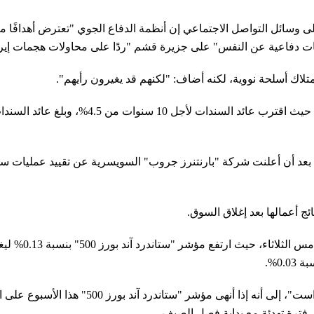
ائل التواصل الاجتماعي إن أنظمة الدفاع الجوي "تعترض أهدافًا معادية"
ات دفاعية عن النفس" على جزيرة قشم "ردًا على محاولات هجمات إيرا
تلاك أسلحة نووية، لكنه أضاف: "لكنهم قد يغيرون رأيهم".
د أن أعلنت شركة "بارنتنرز جروب" السويسرية عن تقييد عمليات سحب
وأشارت ميغان شيو، رئيسة استراتيجية الاستثم