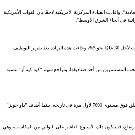
، وأفادت القيادة المركزية الأمريكية لاحقًا بأن القوات الأمريكية
نية في أنحاء الشرق الأوسط".
ومع ارتفاع أسعار النفط، صعدت عوائد سندات الخزانة الأمريكية أيضًا، حيث اقترب عائد السندات لأجل 10 سنوات من 4.5%، وبلغ عائد السندات لأجل 30 عامًا نحو 5%، وجاءت هذه الزيادة بعد تقرير التوظيف
 المستثمرين من أحد صناديقها، وتراجع سهم "كيه كيه آر" بنسبة
وكانت المؤشرات الرئيسية قد سجلت مستويات إغلاق قياسية جديدة أمس الثلاثاء، حيث ارتفع مؤشر "ستاندرد آند بورز 500" بنسبة 0.13% ليغلق فوق مستوى 7600 لأول مرة في تاريخه، بينما أضاف "داو جونز"
ار لدى "ويلمينجتون تراست"، إلى أنه إذا أنهى مؤشر "ستاندرد آند بورز 500" هذا الأسبوع على ارتفاع، فسيكون ذلك الأسبوع العاشر على التوالي من المكاسب، وهي