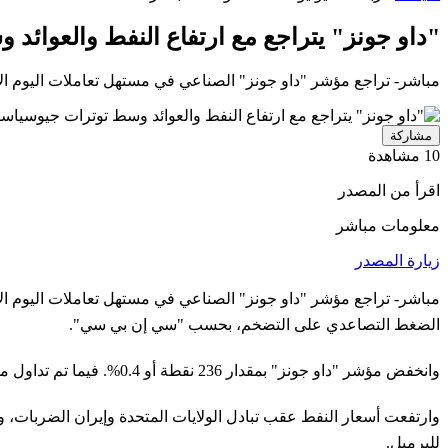
"داو جونز" يتراجع مع ارتفاع النفط والعوائد
مباشر- تراجع مؤشر "داو جونز" الصناعي في مستهل تعاملات اليوم الأر
مشاركة
10 مشاهدة
اقرأ من المصدر
معلومات مباشر
زيارة المصدر
مباشر- تراجع مؤشر "داو جونز" الصناعي في مستهل تعاملات اليوم الأر
الضغط التصاعدي على التضخم، بحسب "سي إن بي سي".
وانخفض مؤشر "داو جونز" بمقدار 236 نقطة أو 0.4%. فيما تم تداول مؤشر "ستاندرد آند بورز 500" دون خط التعادل بقليل، بينما سجل مؤشر "ناسداك" المركب ارتفاعًا طفيفًا.
للبرميل.