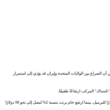
ن الصراع بين الولايات المتحدة وإيران قد يؤدي إلى استمرار
وارتفعت أسعار النفط عقب تبادل الولايات المتحدة وإيران الضربات، وصعدت عقود خام غرب تكساس الوسيط بنسبة 2% لتقترب من 96 دولارًا للبرميل، بينما ارتفع خام برنت بنسبة 2% ليصل إلى نحو 98 دولارًا