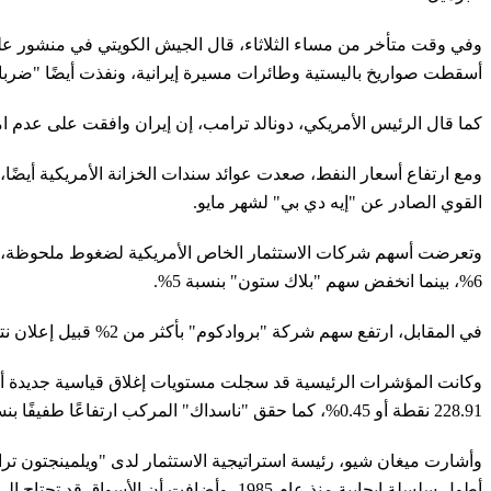
وفي وقت متأخر من مساء الثلاثاء، قال الجيش الكويتي في منشور على وس
أسقطت صواريخ باليستية وطائرات مسيرة إيرانية، ونفذت أيضًا "ضرب
كما قال الرئيس الأمريكي، دونالد ترامب، إن إيران وافقت على عدم ام
القوي الصادر عن "إيه دي بي" لشهر مايو.
وتعرضت أسهم شركات الاستثمار الخاص الأمريكية لضغوط ملحوظة، بع
6%، بينما انخفض سهم "بلاك ستون" بنسبة 5%.
في المقابل، ارتفع سهم شركة "بروادكوم" بأكثر من 2% قبيل إعلان نتائج أعمالها بعد إغلاق السوق.
228.91 نقطة أو 0.45%، كما حقق "ناسداك" المركب ارتفاعًا طفيفًا بنسبة 0.03%.
أطول سلسلة إيجابية منذ عام 1985، وأضافت أن الأسواق قد تحتاج إلى فترة تهدئة مع بداية فصل الصيف.