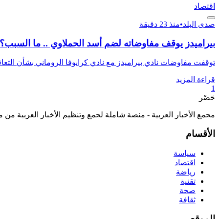
اقتصاد
صدى البلد
•
منذ 23 دقيقة
بيراميدز يوقف مفاوضاته لضم أسد الحملاوي .. ما السبب؟
توقفت مفاوضات نادي بيراميدز مع نادي كرايوفا الروماني بشأن التعاق
قراءة المزيد
1
حَصْر
مجمع الأخبار العربية - منصة شاملة لجمع وتنظيم الأخبار العربية من 
الأقسام
سياسة
اقتصاد
رياضة
تقنية
صحة
ثقافة
الموقع