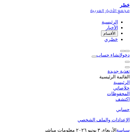
حَصْر
مجمع الأخبار العربية
الرئيسية
الأخبار
الأقسام
حَصْري
دخول
إنشاء حساب
تغذية جديدة
القائمة الرئيسية
الرئيسية
خلاصاتي
المحفوظات
اكتشف
حسابي
الإعدادات والملف الشخصي
سياسة
الأربعاء، ٣ يونيو ٢٠٢٦
معلومات مباشر