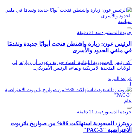
سياسة
جريدة الدستور
•
منذ 21 دقيقة
الرئيس عون: زيارة واشنطن فتحت أبوابًا جديدة وتقدمًا
في ملفي الحدود والأسرى
أكد رئيس الجمهورية اللبنانية العماد جوزيف عون، أن زيارته إلى
الولايات المتحدة الأمريكية ولقاءه الرئيس الأمريكي...
قراءة المزيد
1
عام
جريدة الدستور
•
منذ 21 دقيقة
رويترز: السعودية استهلكت 86% من صواريخ باتريوت
الاعتراضية "PAC-3"