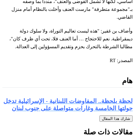
أساسي، لكنها لا تشمل الفوضى والعنف"، منددا بما وصفه
بـ"مجموعة متطرفة" مارست العنف وأخلت بالنظام أمام منزل
القاضي.
وأضاف بن غفير: "هذه ليست تعاليم التوراة، ولا سلوك دولة
ديمقراطية. نعم للاحتجاج … أما العنف فلا، تحت أي ظرف كان"،
مطالبا الشرطة بالتحرك بحزم وتقديم المسؤولين إلى العدالة.
المصدر: RT
هام
لحظة بلحظة.. المفاوضات اللبنانية - الإسرائيلية تدخل
جولتها الخامسة وغارات متواصلة على جنوب لبنان
شارك هذا المقال
مقالات ذات صلة