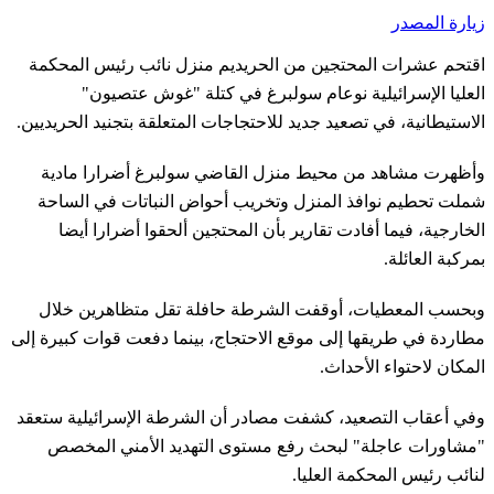
زيارة المصدر
اقتحم عشرات المحتجين من الحريديم منزل نائب رئيس المحكمة
العليا الإسرائيلية نوعام سولبرغ في كتلة "غوش عتصيون"
الاستيطانية، في تصعيد جديد للاحتجاجات المتعلقة بتجنيد الحريديين.
وأظهرت مشاهد من محيط منزل القاضي سولبرغ أضرارا مادية
شملت تحطيم نوافذ المنزل وتخريب أحواض النباتات في الساحة
الخارجية، فيما أفادت تقارير بأن المحتجين ألحقوا أضرارا أيضا
بمركبة العائلة.
وبحسب المعطيات، أوقفت الشرطة حافلة تقل متظاهرين خلال
مطاردة في طريقها إلى موقع الاحتجاج، بينما دفعت قوات كبيرة إلى
المكان لاحتواء الأحداث.
وفي أعقاب التصعيد، كشفت مصادر أن الشرطة الإسرائيلية ستعقد
"مشاورات عاجلة" لبحث رفع مستوى التهديد الأمني المخصص
لنائب رئيس المحكمة العليا.