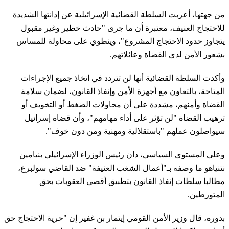
من جهتها، أعربت السلطة القضائية الإسرائيلية عن إدانتها الشديدة
للاحتجاج العنيف، معتبرة أن ما جرى "حادث خطير وغير مقبول
يتجاوز حدود الاحتجاج المشروع"، وينطوي على محاولة للمساس
بشعور الأمن لدى القضاة وعائلاتهم.
وأكدت السلطة القضائية أنها لن تتردد في اتخاذ جميع الإجراءات
المتاحة، بالتعاون مع أجهزة الأمن وإنفاذ القانون، لضمان سلامة
القضاة وأمنهم، مشددة على أن محاولات الضغط أو التخويف أو
ترهيب القضاة "لن تؤثر على أداء مهامهم"، وأن قضاة إسرائيل
سيواصلون عملهم "باستقلالية ومهنية ومن دون خوف".
وعلى المستوى السياسي، دان رئيس الوزراء الإسرائيلي بنيامين
نتنياهو ما وصفه بـ"أعمال الشغب العنيفة" ضد القاضي سولبرغ،
مطالبا سلطات إنفاذ القانون بتطبيق أقصى العقوبات بحق
المتورطين.
بدوره، قال وزير الأمن القومي إيتمار بن غفير إن "حرية الاحتجاج حق