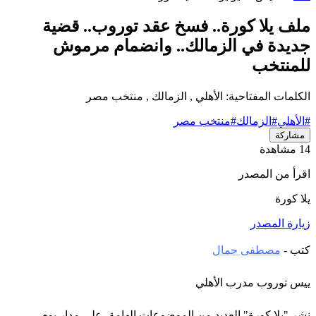
ملف يلا كورة.. فسخ عقد توروب.. قضية
جديدة في الزمالك.. وانضمام مرموش
للمنتخب
الكلمات المفتاحية: الأهلي , الزمالك , منتخب مصر
#الأهلي
#الزمالك
#منتخب مصر
مشاركة
14 مشاهدة
اقرأ من المصدر
يلا كورة
زيارة المصدر
كتب -
مصطفى جمال
ييس توروب مدرب الأهلي
نشر "يلا كورة" العديد من الموضوعات الهامة، على مدار يوم