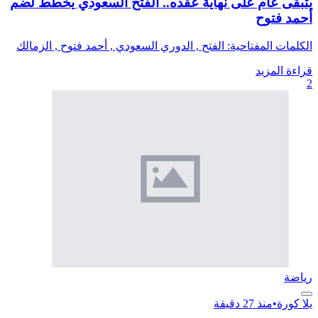
يتبقى عام على نهاية عقده.. الفتح السعودي يخطط لضم
أحمد فتوح
الكلمات المفتاحية: الفتح , الدوري السعودي , أحمد فتوح , الزمالك
قراءة المزيد
2
رياضة
يلا كورة
•
منذ 27 دقيقة