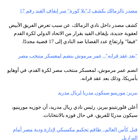
مصدر بالزمالك يكشف لـ"يلا كورة" سر إيقاف القيد رقم 17
كشف مصدر داخل نادي الزمالك، عن سبب تعرض الفريق الأبيض
لعقوبة جديدة، بإيقاف القيد بقرار من الاتحاد الدولي لكرة القدم
"فيفا" وارتفاع عدد القضايا ضد النادي إلى 17 قضية مجددًا.
"بعد عقد قرانه".. عمر مرموش ينضم لمعسكر منتخب مصر
انضم عمر مرموش، لمعسكر منتخب مصر لكرة القدم، في أوهايو
بأمريكا، وذلك بعد عقد قرانه.
بيريز: مورينيو سيكون مدربا لريال مدريد
أعلن فلورنتينو بيريز، رئيس نادي ريال مدريد، أن جوزيه مورينيو،
سيكون مدربًا للفريق، في حال فوزه بالانتخابات.
قبل كأس العالم.. طاقم تحكيم مكسيكي لإدارة ودية مصر أمام
البرازيل