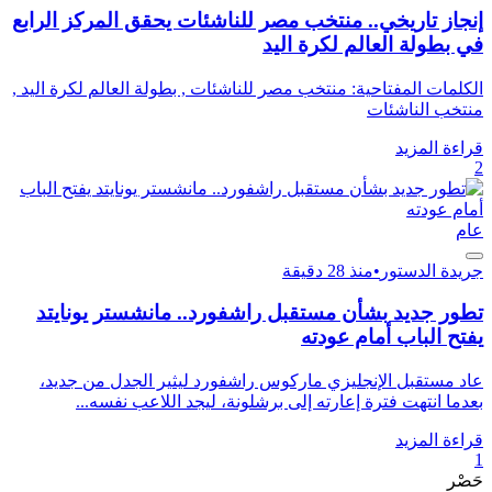
إنجاز تاريخي.. منتخب مصر للناشئات يحقق المركز الرابع
في بطولة العالم لكرة اليد
الكلمات المفتاحية: منتخب مصر للناشئات , بطولة العالم لكرة اليد ,
منتخب الناشئات
قراءة المزيد
2
عام
جريدة الدستور
•
منذ 28 دقيقة
تطور جديد بشأن مستقبل راشفورد.. مانشستر يونايتد
يفتح الباب أمام عودته
عاد مستقبل الإنجليزي ماركوس راشفورد ليثير الجدل من جديد،
بعدما انتهت فترة إعارته إلى برشلونة، ليجد اللاعب نفسه...
قراءة المزيد
1
حَصْر