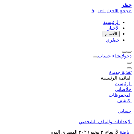
حَصْر
مجمع الأخبار العربية
الرئيسية
الأخبار
الأقسام
حَصْري
دخول
إنشاء حساب
تغذية جديدة
القائمة الرئيسية
الرئيسية
خلاصاتي
المحفوظات
اكتشف
حسابي
الإعدادات والملف الشخصي
رياضة
الأربعاء، ٣ يونيو ٢٠٢٦
المصري اليوم