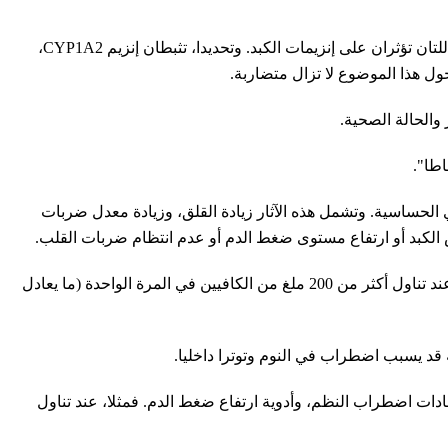
ووفقا للدكتورة يكاترينا كاشوخ، أخصائية الجهاز الهضمي، يحتوي الجريب فروت على مادتين نشطتين بيولوجيا هما نارينجين وفورانوكومارين، اللتان تؤثران على إنزيمات الكبد. وتحديدا، تثبطان إنزيم CYP1A2،
ل هذا الموضوع لا تزال متضاربة.
والحالة الصحية.
طا".
 الحساسية. وتشمل هذه الآثار زيادة القلق، وزيادة معدل ضربات
 الكبد أو ارتفاع مستوى ضغط الدم أو عدم انتظام ضربات القلب.
ويقول: "قد يؤدي الجمع بين القهوة والجريب فروت إلى زيادة الآثار الجانبية لدى الأشخاص ذوي الحساسية، بما فيها القلق والخفقان والأرق. وعند تناول أكثر من 200 ملغ من الكافيين في المرة الواحدة (ما يعادل
دات اضطراب النظم، وأدوية ارتفاع ضغط الدم. فمثلا، عند تناول