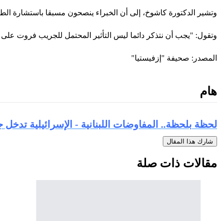
وتشير الدكتورة كاشوخ، إلى أن الخبراء ينصحون مسبقا باستشارة الطب
وتقول: "يجب أن نتذكر دائما ليس التأثير المحتمل للجريب فروت على ال
المصدر: صحيفة "إزفيستيا"
هام
لحظة بلحظة.. المفاوضات اللبنانية - الإسرائيلية تدخل
شارك هذا المقال
مقالات ذات صلة