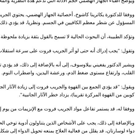
ويوضح أطباء الجهاز الهضمي حجم الأدلة التي تدعم هذه النظرية والمخاط
المسؤول عن شطر معظم الكافيين في الجسم. ونظريا، قد يؤدي ذلك إلى 
وتؤكد الطبيبة، أن البحوث الحالية لا تسمح بالقول بثقة بزيادة ملحوظ
وتقول: "يجب إدراك أنه حتى لو أثر الجريب فروت على سرعة استقلاب 
ويشير الدكتور يفغيني بيلاوسوف، إلى أنه بالإضافة إلى ذلك، قد يؤدي
القلب، وارتفاع مستوى ضغط الدم، ورعشة اليدين، واضطراب النوم. لذل
كوبين من القهوة المركزة تقريبا)، يزداد خطر الآثار الجانبية".
ووفقا له، قد يستمر تفاعل مواد الجريب فروت مع الإنزيمات من يوم إلى ثلاثة أيام. كما لا ينصح الأطفال دون سن 2
وبالإضافة إلى ذلك، يجب على الأشخاص الذين يتناولون أدوية توخي الح
دواء لوسارتان، قد يقلل من فعالية العلاج بمنعه تحويل الدواء إلى شكل