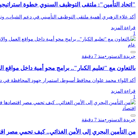
"اتحاد التأمين": ملتقى التوظيف السنوي خطوة استراتيجي
أكد علاء الزهيري أهمية ملتقى التوظيف التأميني في دعم الشباب، وتوف
قراءة المزيد
1
عام
جريدة الدستور
•
منذ 7 دقيقة
بالتعاون مع "تعليم الكبار".. برامج محو أمية داخل مواقع ا
أكد اللواء محمد علوان محافظ أسيوط، استمرار جهود المحافظة في دع
قراءة المزيد
1
اقتصاد
جريدة الدستور
•
منذ 7 دقيقة
من التأمين البحري إلى الأمن الغذائي.. كيف تحمي مصر اق