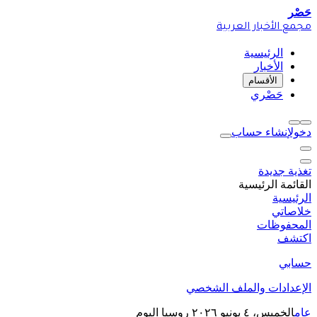
حَصْر
مجمع الأخبار العربية
الرئيسية
الأخبار
الأقسام
حَصْري
دخول
إنشاء حساب
تغذية جديدة
القائمة الرئيسية
الرئيسية
خلاصاتي
المحفوظات
اكتشف
حسابي
الإعدادات والملف الشخصي
عام
الخميس، ٤ يونيو ٢٠٢٦
روسيا اليوم