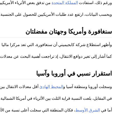
ورغم ذلك، استفادت
المملكة المتحدة
من تدفق بعض الأثرياء الأمريكيين
وبحسب البيانات، ارتفع عدد طلبات الأمريكيين للحصول على الجنسية البريطانية إلى نحو 8 آلاف و800 طلب خلال 2025،
سنغافورة وأمريكا وجهتان مفضلتان
وأظهر استطلاع شركة كابجيميني أن سنغافورة، التي تعد مركزا ماليا عال
كما أشار إلى تغير دوافع الانتقال، إذ تراجعت أهمية البحث عن معدلات 
استقرار نسبي في أوروبا وآسيا
وسجلت أوروبا ومنطقة آسيا و
المحيط الهادئ
أقل معدلات الانتقال بين الأثرياء، حيث أفاد 23% فقط من المشاركين في كل
في المقابل، بلغت النسبة قرابة الثلث بين الأثرياء في أمريكا الشمالية وأ
أما في
الشرق الأوسط
، فكان المنطقة التي سجلت أعلى نسبة من الأثرياء الذين أ