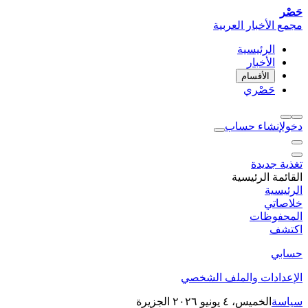
حَصْر
مجمع الأخبار العربية
الرئيسية
الأخبار
الأقسام
حَصْري
دخول
إنشاء حساب
تغذية جديدة
القائمة الرئيسية
الرئيسية
خلاصاتي
المحفوظات
اكتشف
حسابي
الإعدادات والملف الشخصي
سياسة
الخميس، ٤ يونيو ٢٠٢٦
الجزيرة