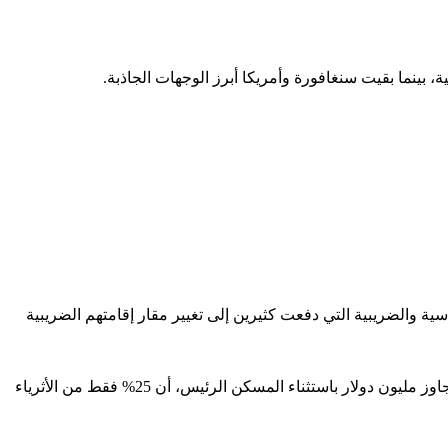
ية والضريبية التي دفعت كثيرين إلى تغيير مقار إقامتهم الضريبية
وأظهر الاستطلاع، الذي أجرته شركة الاستشارات العالمية "كابجيميني " وشمل أكثر من 6 آلاف و500 شخص يملكون أصولا قابلة للاستثمار تتجاوز مليون دولار باستثناء المسكن الرئيس، أن 25% فقط من الأثرياء