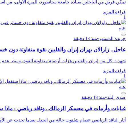
تمكن فريق من الباحثين بقيادة جامعة ستانفورد، للمرة الأولى، من اس
قراءة المزيد
1
عام
جريدة الدستور
•
منذ 13 دقيقة
عاجل.. زلزالان يهزان إيران والفلبين بقوة متفاوتة دون خس
شهدت كل من إيران والفلبين هزات أرضية متفاوتة القوة، وسط عدم تسج
قراءة المزيد
1
عام
صدى البلد
•
منذ 18 دقيقة
غيابات وأزمات في معسكر الزمالك.. وناقد رياضي : ماذا س
أثار الناقد الرياضي عصام شلتوت حالة من الجدل بعدما تحدث عن الأ