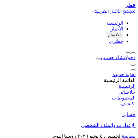
حَصْر
مجمع الأخبار العربية
الرئيسية
الأخبار
الأقسام
حَصْري
دخول
إنشاء حساب
تغذية جديدة
القائمة الرئيسية
الرئيسية
خلاصاتي
المحفوظات
اكتشف
حسابي
الإعدادات والملف الشخصي
سياسة
الخميس، ٤ يونيو ٢٠٢٦
روسيا اليوم