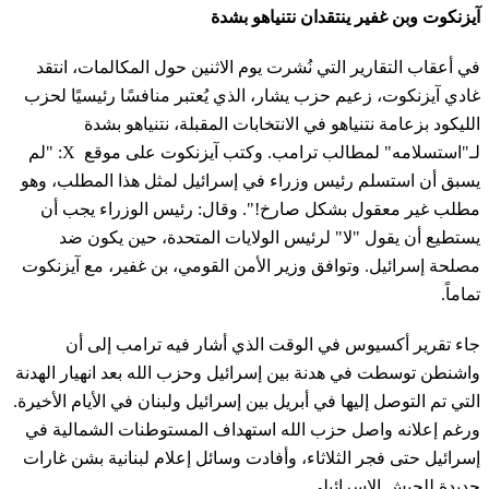
آيزنكوت وبن غفير ينتقدان نتنياهو بشدة
في أعقاب التقارير التي نُشرت يوم الاثنين حول المكالمات، انتقد
غادي آيزنكوت، زعيم حزب يشار، الذي يُعتبر منافسًا رئيسيًا لحزب
الليكود بزعامة نتنياهو في الانتخابات المقبلة، نتنياهو بشدة
لـ"استسلامه" لمطالب ترامب. وكتب آيزنكوت على موقع X: "لم
يسبق أن استسلم رئيس وزراء في إسرائيل لمثل هذا المطلب، وهو
مطلب غير معقول بشكل صارخ!". وقال: رئيس الوزراء يجب أن
يستطيع أن يقول "لا" لرئيس الولايات المتحدة، حين يكون ضد
مصلحة إسرائيل. وتوافق وزير الأمن القومي، بن غفير، مع آيزنكوت
تماماً.
جاء تقرير أكسيوس في الوقت الذي أشار فيه ترامب إلى أن
واشنطن توسطت في هدنة بين إسرائيل وحزب الله بعد انهيار الهدنة
التي تم التوصل إليها في أبريل بين إسرائيل ولبنان في الأيام الأخيرة.
ورغم إعلانه واصل حزب الله استهداف المستوطنات الشمالية في
إسرائيل حتى فجر الثلاثاء، وأفادت وسائل إعلام لبنانية بشن غارات
جديدة للجيش الإسرائيلي.