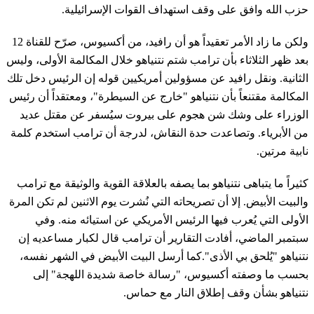
حزب الله وافق على وقف استهداف القوات الإسرائيلية.
ولكن ما زاد الأمر تعقيداً هو أن رافيد، من أكسيوس، صرّح للقناة 12
بعد ظهر الثلاثاء بأن ترامب شتم نتنياهو خلال المكالمة الأولى، وليس
الثانية. ونقل رافيد عن مسؤولين أمريكيين قوله إن الرئيس دخل تلك
المكالمة مقتنعاً بأن نتنياهو "خارج عن السيطرة"، ومعتقداً أن رئيس
الوزراء على وشك شن هجوم على بيروت سيُسفر عن مقتل عديد
من الأبرياء. وتصاعدت حدة النقاش، لدرجة أن ترامب استخدم كلمة
نابية مرتين.
كثيراً ما يتباهى نتنياهو بما يصفه بالعلاقة القوية والوثيقة مع ترامب
والبيت الأبيض. إلا أن تصريحاته التي نُشرت يوم الاثنين لم تكن المرة
الأولى التي يُعرب فيها الرئيس الأمريكي عن استيائه منه. وفي
سبتمبر الماضي، أفادت التقارير أن ترامب قال لكبار مساعديه إن
نتنياهو "يُلحق بي الأذى".كما أرسل البيت الأبيض في الشهر نفسه،
بحسب ما وصفته أكسيوس، "رسالة خاصة شديدة اللهجة" إلى
نتنياهو بشأن وقف إطلاق النار مع حماس.