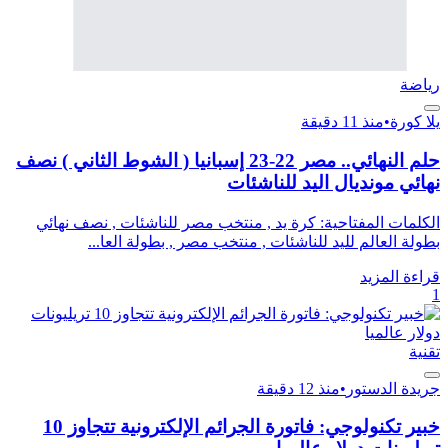
رياضة
يلا كورة
•
منذ 11 دقيقة
حلم النهائي.. مصر 22-23 إسبانيا ( الشوط الثاني ) نصف
نهائي مونديال اليد للناشئات
الكلمات المفتاحية: كرة يد , منتخب مصر للناشئات , نصف نهائي
بطولة العالم لليد للناشئات , منتخب مصر , بطولة العا...
قراءة المزيد
1
تقنية
جريدة الدستور
•
منذ 12 دقيقة
خبير تكنولوجي: فاتورة الجرائم الإلكترونية تتجاوز 10