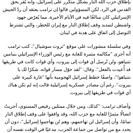
بإطلاق حزب الله النار بشكل متكرر على إسرائيل، وأنه يُقر بحق
القدس في الرد. لكن المسؤولين قالوا إن ترامب يعتقد أن ردّ الجيش
الإسرائيلي كان مبالغًا فيه في الأيام الأخيرة، مما يُعرّض جهود
واشنطن لتمديد وقف إطلاق النار مع إيران للخطر، والتي تشترط
التوصل إلى اتفاق على هدنة في لبنان.
وفي سلسلة منشورات على موقع "تروث سوشيال"، كتب ترامب
أنه أجرى "مكالمة مثمرة للغاية مع رئيس الوزراء الإسرائيلي بنيامين
نتنياهو، ولن تُرسل أي قوات إلى بيروت، وأي قوات كانت في طريقها
قد أُعيدت بالفعل". وقال: "لقد حوّل مسار قواته. شكرًا لك يا
نتنياهو!"، واصفًا خطط إسرائيل الهجومية بأنها "غارة كبيرة على
بيروت". رغم أن مصادر عسكرية إسرائيلية قالت إنه لم تكن هناك
أي قوات في طريقها إلى بيروت.
وأضاف ترامب: "كذلك، ومن خلال ممثلين رفيعي المستوى، أجريتُ
اتصالًا مثمرًا للغاية مع حزب الله، وقد وافقوا على وقف إطلاق النار
تمامًا، وأن إسرائيل لن تهاجمهم، وهم لن يهاجموا إسرائيل"، دون أن
يحدد مع من تواصل من جماعة الحزب، مدعيًا في الوقت نفسه أن