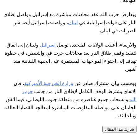
النهائية".
ويعارض ⁠حزب الله ​عقد محادثات مباشرة مع إسرائيل وواصل إطلاق
النار ​على قوات إسرائيلية في
لبنان
، وواصلت إسرائيل أيضا شن
الضربات في لبنان.
والأربعاء، أعلنت الولايات المتحدة، توصل
إسرائيل
ولبنان إلى اتفاق
لتنفيذ وقف إطلاق النار بعد محادثات جرت في واشنطن، في خطوة
تهدف إلى احتواء المواجهات المستمرة على الجبهة اللبنانية منذ
أشهر.
وبحسب بيان مشترك صادر عن
وزارة الخارجية الأميركية
، فإن
الاتفاق يشترط الوقف الكامل لإطلاق النار من جانب
حزب
الله
وانسحاب جميع عناصره من منطقة جنوب الليطاني، فيما اتفق
الجانبان على مواصلة المفاوضات المباشرة لمعالجة القضايا العالقة
وبناء الثقة.
شارك هذا المقال