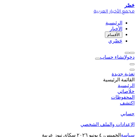
حَصْر
مجمع الأخبار العربية
الرئيسية
الأخبار
الأقسام
حَصْري
دخول
إنشاء حساب
تغذية جديدة
القائمة الرئيسية
الرئيسية
خلاصاتي
المحفوظات
اكتشف
حسابي
الإعدادات والملف الشخصي
سياسة
الخميس، ٤ يونيو ٢٠٢٦
سكاي نيوز عربية