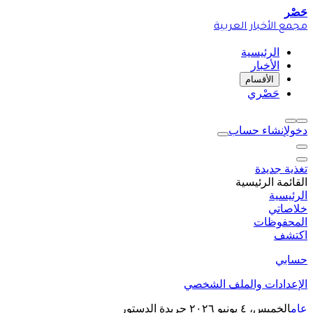
حَصْر
مجمع الأخبار العربية
الرئيسية
الأخبار
الأقسام
حَصْري
دخول
إنشاء حساب
تغذية جديدة
القائمة الرئيسية
الرئيسية
خلاصاتي
المحفوظات
اكتشف
حسابي
الإعدادات والملف الشخصي
عام
الخميس، ٤ يونيو ٢٠٢٦
جريدة الدستور