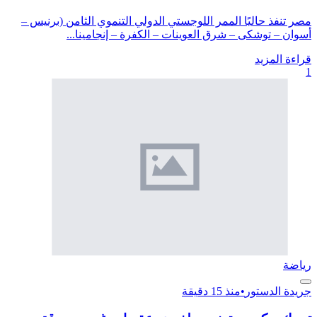
مصر تنفذ حاليًا الممر اللوجستي الدولي التنموي الثامن (برنيس –
أسوان – توشكى – شرق العوينات – الكفرة – إنجامينا...
قراءة المزيد
1
رياضة
جريدة الدستور
•
منذ 15 دقيقة