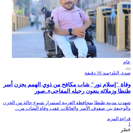
عام
صدى البلد
•
منذ 16 دقيقة
وفاة "إسلام نور" شاب مكافح من ذوي الهمم يحزن أسر
طنطا وزملائه ينعون رحيله المفاجىء..صور
شهدت مدينة طنطا بمحافظة الغربية استمرار شيوع حالة من الحزن
والوجيعة بين صفوف الأسر والعائلات عقب وفاة الشاب من...
قراءة المزيد
1
حَصْر