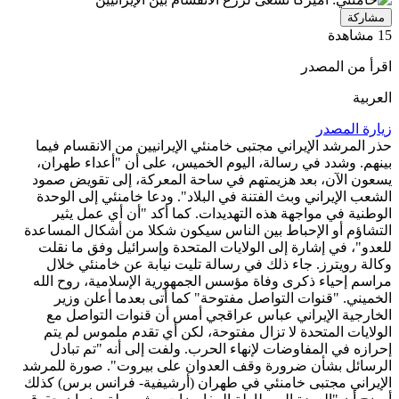
مشاركة
15 مشاهدة
اقرأ من المصدر
العربية
زيارة المصدر
حذر المرشد الإيراني مجتبى خامنئي الإيرانيين من الانقسام فيما
بينهم. وشدد في رسالة، اليوم الخميس، على أن "أعداء طهران،
يسعون الآن، بعد هزيمتهم في ساحة المعركة، إلى تقويض صمود
الشعب الإيراني وبث الفتنة في البلاد". ودعا خامنئي إلى الوحدة
الوطنية في مواجهة هذه التهديدات. كما أكد "أن أي عمل يثير
التشاؤم أو الإحباط بين الناس سيكون شكلا من أشكال المساعدة
للعدو"، في إشارة إلى الولايات المتحدة وإسرائيل وفق ما نقلت
وكالة رويترز. جاء ذلك في رسالة تليت نيابة عن خامنئي خلال
مراسم إحياء ذكرى وفاة مؤسس الجمهورية الإسلامية، روح الله
الخميني. "قنوات التواصل مفتوحة" كما أتى بعدما أعلن وزير
الخارجية الإيراني عباس عراقجي أمس أن قنوات التواصل مع
الولايات المتحدة لا تزال مفتوحة، لكن أي تقدم ملموس لم يتم
إحرازه في المفاوضات لإنهاء الحرب. ولفت إلى أنه "تم تبادل
الرسائل بشأن ضرورة وقف العدوان على بيروت". صورة للمرشد
الإيراني مجتبى خامنئي في طهران (أرشيفية- فرانس برس) كذلك