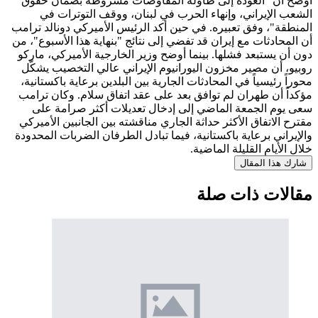
أوضح أن "العودة إلى طاولة المفاوضات مشروطة بضمان حقوق
الشعب الإيراني، وإنهاء الحرب في لبنان، ووقف التوترات في
المنطقة"، وفق تعبيره. في حين أكد الرئيس الأميركي دونالد ترامب
أن المحادثات مع إيران قد تفضي إلى نتائج "بنهاية هذا الأسبوع"، من
دون أن يستبعد فشلها. بينما أوضح وزير الخارجية الأميركي، ماركو
روبيو، أن مصير مخزون اليورانيوم الإيراني عالي التخصيب يشكّل
محوراً رئيسياً في المحادثات الجارية بين البلدين برعاية باكستانية،
مؤكداً أن طهران لم توافق بعد على عقد اتفاق سلام. وكان ترامب
سعى يوم الجمعة الماضي إلى إدخال تعديلات أكثر صرامة على
مقترح الاتفاق الأكثر حداثة الجاري مناقشته بين الجانبين الأميركي
والإيراني برعاية باكستانية، فيما تبادل الطرفان الضربات المحدودة
خلال الأيام القليلة الماضية.
شارك هذا المقال
مقالات ذات صلة