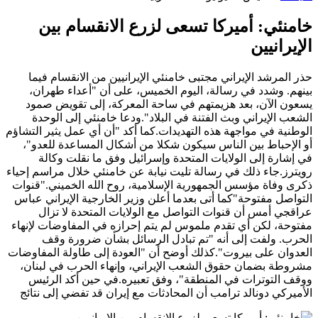
خامنئي: أميركا تسعى لزرع الانقسام بين
الإيرانيين
حذر المرشد الإيراني مجتبى خامنئي الإيرانيين من الانقسام فيما
بينهم. وشدد في رسالة، اليوم الخميس، على أن "أعداء طهران،
يسعون الآن، بعد هزيمتهم في ساحة المعركة، إلى تقويض صمود
الشعب الإيراني وبث الفتنة في البلاد".ودعا خامنئي إلى الوحدة
الوطنية في مواجهة هذه التهديدات.كما أكد "أن أي عمل يثير التشاؤم
أو الإحباط بين الناس سيكون شكلا من أشكال المساعدة للعدو"،
في إشارة إلى الولايات المتحدة وإسرائيل وفق ما نقلت وكالة
رويترز.جاء ذلك في رسالة تليت نيابة عن خامنئي خلال مراسم إحياء
ذكرى وفاة مؤسس الجمهورية الإسلامية، روح الله الخميني."قنوات
التواصل مفتوحة"كما أتى بعدما أعلن وزير الخارجية الإيراني عباس
عراقجي أمس أن قنوات التواصل مع الولايات المتحدة لا تزال
مفتوحة، لكن أي تقدم ملموس لم يتم إحرازه في المفاوضات لإنهاء
الحرب. ولفت إلى أنه "تم تبادل الرسائل بشأن ضرورة وقف
العدوان على بيروت".كذلك أوضح أن "العودة إلى طاولة المفاوضات
مشروطة بضمان حقوق الشعب الإيراني، وإنهاء الحرب في لبنان،
ووقف التوترات في المنطقة"، وفق تعبيره.في حين أكد الرئيس
الأميركي دونالد ترامب أن المحادثات مع إيران قد تفضي إلى نتائج