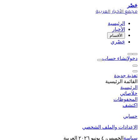
حَصْر
مجمع الأخبار العربية
الرئيسية
الأخبار
الأقسام
حَصْري
دخول
إنشاء حساب
تغذية جديدة
القائمة الرئيسية
الرئيسية
خلاصاتي
المحفوظات
اكتشف
حسابي
الإعدادات والملف الشخصي
سياسة
الخميس، ٤ يونيو ٢٠٢٦
العربية