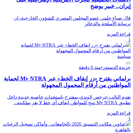
إيران.. خبير يوضح
قال ضياء حلمي عضو المجلس المصري للشؤون الخارجية، إن
ترسانة الأسلحة والذخائر
قراءة المزيد
1
سياسة
جريدة الدستور
•
منذ 6 دقيقة
برلماني يقترح «زر إيقاف الخط» عبر My NTRA لحماية
المواطنين من أرقام المحمول المجهولة
تقدم النائب جرجس لاوندي،بمقترح باستحداث خاصية جديدة داخل
تطبيق My NTRA تتيح للمواطن إيقاف أي خط لا يقر بملكيته...
قراءة المزيد
1