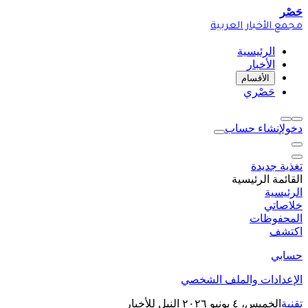
حَصْر
مجمع الأخبار العربية
الرئيسية
الأخبار
الأقسام
حَصْري
دخول
إنشاء حساب
تغذية جديدة
القائمة الرئيسية
الرئيسية
خلاصاتي
المحفوظات
اكتشف
حسابي
الإعدادات والملف الشخصي
تقنية
الخميس، ٤ يونيو ٢٠٢٦
النيل للأخبار