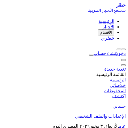
حَصْر
مجمع الأخبار العربية
الرئيسية
الأخبار
الأقسام
حَصْري
دخول
إنشاء حساب
تغذية جديدة
القائمة الرئيسية
الرئيسية
خلاصاتي
المحفوظات
اكتشف
حسابي
الإعدادات والملف الشخصي
عام
الأربعاء، ٣ يونيو ٢٠٢٦
المصري اليوم