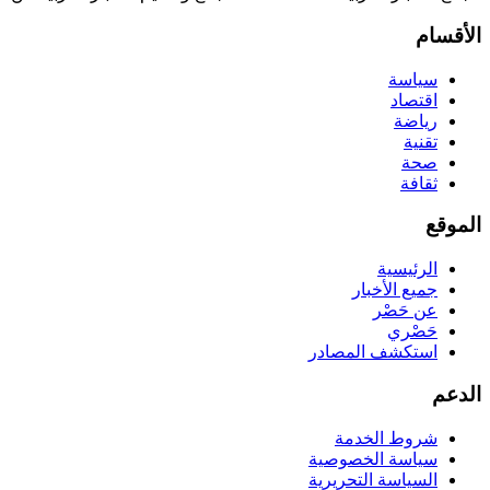
الأقسام
سياسة
اقتصاد
رياضة
تقنية
صحة
ثقافة
الموقع
الرئيسية
جميع الأخبار
عن حَصْر
حَصْري
استكشف المصادر
الدعم
شروط الخدمة
سياسة الخصوصية
السياسة التحريرية