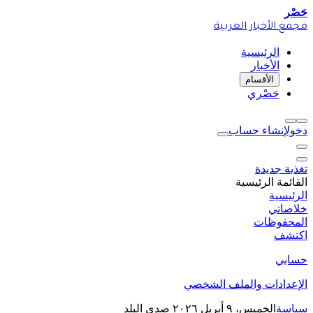
حَصْر
مجمع الأخبار العربية
الرئيسية
الأخبار
الأقسام
حَصْري
دخول
إنشاء حساب
تغذية جديدة
القائمة الرئيسية
الرئيسية
خلاصاتي
المحفوظات
اكتشف
حسابي
الإعدادات والملف الشخصي
سياسة
الخميس، ٩ أبريل ٢٠٢٦
صدى البلد