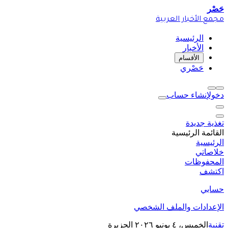
حَصْر
مجمع الأخبار العربية
الرئيسية
الأخبار
الأقسام
حَصْري
دخول
إنشاء حساب
تغذية جديدة
القائمة الرئيسية
الرئيسية
خلاصاتي
المحفوظات
اكتشف
حسابي
الإعدادات والملف الشخصي
تقنية
الخميس، ٤ يونيو ٢٠٢٦
الجزيرة