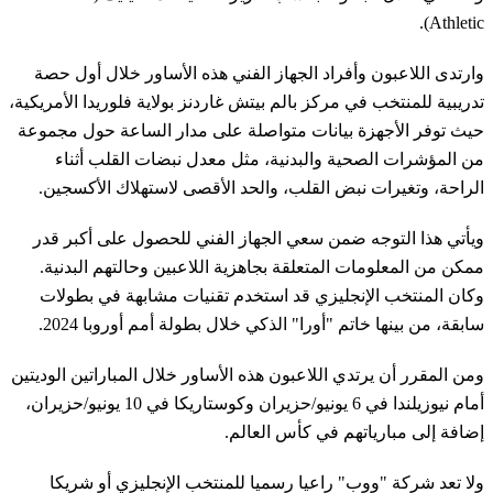
Athletic).
وارتدى اللاعبون وأفراد الجهاز الفني هذه الأساور خلال أول حصة
تدريبية للمنتخب في مركز بالم بيتش غاردنز بولاية فلوريدا الأمريكية،
حيث توفر الأجهزة بيانات متواصلة على مدار الساعة حول مجموعة
من المؤشرات الصحية والبدنية، مثل معدل نبضات القلب أثناء
الراحة، وتغيرات نبض القلب، والحد الأقصى لاستهلاك الأكسجين.
ويأتي هذا التوجه ضمن سعي الجهاز الفني للحصول على أكبر قدر
ممكن من المعلومات المتعلقة بجاهزية اللاعبين وحالتهم البدنية.
وكان المنتخب الإنجليزي قد استخدم تقنيات مشابهة في بطولات
سابقة، من بينها خاتم "أورا" الذكي خلال بطولة أمم أوروبا 2024.
ومن المقرر أن يرتدي اللاعبون هذه الأساور خلال المباراتين الوديتين
أمام نيوزيلندا في 6 يونيو/حزيران وكوستاريكا في 10 يونيو/حزيران،
إضافة إلى مبارياتهم في كأس العالم.
ولا تعد شركة "ووب" راعيا رسميا للمنتخب الإنجليزي أو شريكا