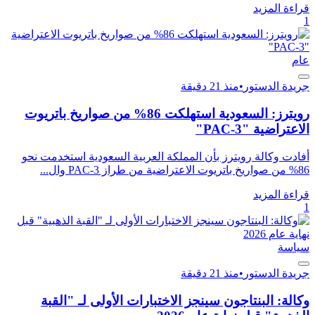
قراءة المزيد
1
عام
جريدة الدستور
•
منذ 21 دقيقة
رويترز: السعودية استهلكت 86% من صواريخ باتريوت
الاعتراضية "PAC-3"
أفادت وكالة رويترز بأن المملكة العربية السعودية استخدمت نحو
86% من صواريخ باتريوت الاعتراضية من طراز PAC-3 وال...
قراءة المزيد
1
سياسة
جريدة الدستور
•
منذ 21 دقيقة
وكالة: البنتاجون سينجز الاختبارات الأولى لـ "القبة