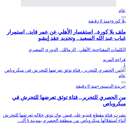
عام
يلا كورة
•
منذ 8 دقيقة
ملف يلا كورة.. استفسار الأهلي عن عمر فايد.. استمرار
غياب عبد الله السعيد.. وتجديد عقد إيشو
الكلمات المفتاحية: الأهلي , الزمالك , الدوري المصري
قراءة المزيد
1
عام
جريدة الدستور
•
منذ 8 دقيقة
من الحصري للتحرير.. فتاة توثق تعرضها للتحرش في
ميكروباص
نشرت فتاة مقطع فيديو على فيس بوك توثق خلاله تعرضها للتحرش
أثناء استقلالها ميكروباص من منطقة الحصري بمدينة 6 أك...