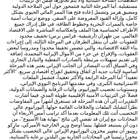
التفاهمات الساحة اللبنانية وألا يتم تجاوزها ضمن أي ترتيبات
مستقبلية. أما المرحلة الثانية فتتمحور حول أمن الملاحة الدولية
ومضيق هرمز وتشمل إعادة فتح هذا الممر المائي الحيوي بشكل
كامل، وإزالة القيود المفروضة على السفن، ووضع ترتيبات أمنية
خاصة بالممرات البحرية وخطوط الطاقة، في ظل إدراك جميع
الأطراف لحساسية هذا الملف وانعكاساته المباشرة على الاقتصاد
العالمي. من طهران (أرشيفية- فرانس برس) تخفيف محدود
للعقوبات على أن ينتقل الطرفان في المرحلة الثالثة، إلى إجراءات
بناء الثقة الاقتصادية، والتي تتضمن تخفيفاً محدوداً ومدروساً لبعض
العقوبات، والإفراج عن جزء من الأموال الإيرانية المجمدة، إضافة
إلى تقديم تسهيلات مرتبطة بالصادرات النفطية والتبادل التجاري.
وفي السياق أكدت المصادر أن الجانب الإيراني يعتبر هذه المرحلة
أساسية لإثبات جدية أي اتفاق وتحقيق انفراج اقتصادي سريع. "الأكثر
تعقيداً" أما المرحلة الرابعة والأكثر تعقيداً، فتشمل الملفات
الاستراتيجية الكبرى، وفي مقدمتها البرنامج النووي الإيراني،
ومستويات تخصيب اليورانيوم، وآليات الرقابة والضمانات الدولية،
فضلاً عن الترتيبات الأمنية الإقليمية طويلة المدى. فيما أشارت
التقديرات إلى أن هذه المرحلة قد تستغرق أشهراً من المفاوضات
نظراً لتشابك الملفات والخلافات القائمة حولها. اليورانيوم عالي
التخصيب أتت تلك المعلومات بعدما أكد ترامب أمس الأربعاء أن
المحادثات مع إيران قد تفضي إلى نتائج "بنهاية هذا الأسبوع"، من
دون أن يستبعد فشلها. بينما أوضح وزير الخارجية الأميركي، ماركو
روبيو، أن مصير مخزون اليورانيوم الإيراني عالي التخصيب يشكّل
محوراً رئيسياً في المحادثات الجارية بين البلدين برعاية باكستانية،