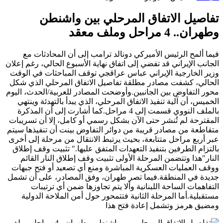
تفاصيل الاتفاق المرحلي بين واشنطن
وطهران.. 4 مراحل وملف معقد
فيما ألمح الرئيس الأميركي دونالد ترامب إلى أن المحادثات مع
الجانب الإيراني قد تفضي إلى اتفاق نهاية الأسبوع الحالي، رغم إعلان
وزير الخارجية الإيراني عباس عراقجي توقف المباحثات في الوقت
الحالي، كشفت مصادر مطلقة تفاصيل الاتفاق المرحلي الذي شكل
محور التفاوض بين الجانبين.وأوضحت المصادر للعربية/الحدث، اليوم
الخميس، أن آلية تنفيذ الاتفاق المرحلي، الذي يبدأ بالتهدئة وينتهي
بالملف النووي قسمت إلى 4 مراحل.كما أشارت إلى أن المذكرة
المقترحة لم تُنشر حتى الآن بشكل رسمي أو كامل، إلا أن تسريبات
متقاطعة من مصادر قريبة من دوائر التفاوض بينت أن تنفيذها سيتم
عبر أربع مراحل متتابعة، بحيث يرتبط الانتقال من مرحلة إلى أخرى
بالتزام الطرفين بتنفيذ التعهدات المتفق عليها." تثبيت وقف إطلاق
النار"هذا وتتضمن المرحلة الأولى تثبيت وقف إطلاق النار القائم
ووقف العمليات العسكرية المباشرة ومنع أي تصعيد أو فتح جبهات
جديدة في المنطقة.فيما تصر طهران، وفق المصادر، على أن تشمل
التفاهمات الساحة اللبنانية وألا يتم تجاوزها ضمن أي ترتيبات
مستقبلية.أما المرحلة الثانية فتتمحور حول أمن الملاحة الدولية
ومضيق هرمز وتشمل إعادة فتح هذا