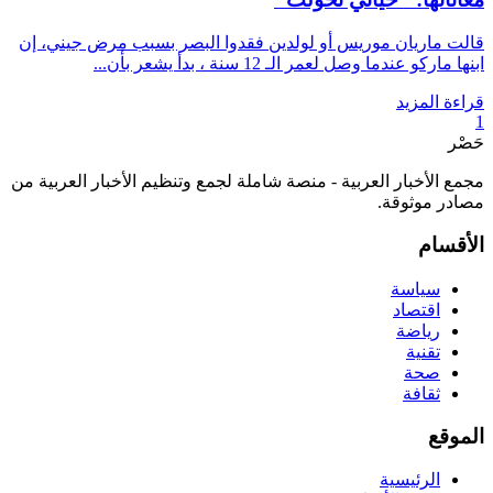
قالت ماريان موريس أو لولدين فقدوا البصر بسبب مرض جيني، إن
ابنها ماركو عندما وصل لعمر الـ 12 سنة ، بدأ يشعر بأن...
قراءة المزيد
1
حَصْر
مجمع الأخبار العربية - منصة شاملة لجمع وتنظيم الأخبار العربية من
مصادر موثوقة.
الأقسام
سياسة
اقتصاد
رياضة
تقنية
صحة
ثقافة
الموقع
الرئيسية