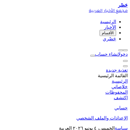
حَصْر
مجمع الأخبار العربية
الرئيسية
الأخبار
الأقسام
حَصْري
دخول
إنشاء حساب
تغذية جديدة
القائمة الرئيسية
الرئيسية
خلاصاتي
المحفوظات
اكتشف
حسابي
الإعدادات والملف الشخصي
سياسة
الخميس، ٤ يونيو ٢٠٢٦
العربية