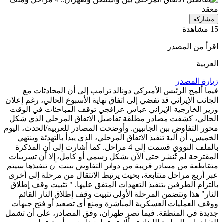
مشاركة
15 مشاهدة
اقرأ من المصدر
العربية
زيارة المصدر
فيما ألمح الرئيس الأميركي دونالد ترامب إلى أن المحادثات مع
الجانب الإيراني قد تفضي إلى اتفاق نهاية الأسبوع الحالي، رغم إعلان
وزير الخارجية الإيراني عباس عراقجي توقف المباحثات في الوقت
الحالي، كشفت مصادر مطلقة تفاصيل الاتفاق المرحلي الذي شكل
محور التفاوض بين الجانبين. وأوضحت المصادر للعربية/الحدث، اليوم
الخميس، أن آلية تنفيذ الاتفاق المرحلي، الذي يبدأ بالتهدئة وينتهي
بالملف النووي قسمت إلى 4 مراحل. كما أشارت إلى أن المذكرة
المقترحة لم تُنشر حتى الآن بشكل رسمي أو كامل، إلا أن تسريبات
متقاطعة من مصادر قريبة من دوائر التفاوض بينت أن تنفيذها سيتم
عبر أربع مراحل متتابعة، بحيث يرتبط الانتقال من مرحلة إلى أخرى
بالتزام الطرفين بتنفيذ التعهدات المتفق عليها. " تثبيت وقف إطلاق
النار" هذا وتتضمن المرحلة الأولى تثبيت وقف إطلاق النار القائم
ووقف العمليات العسكرية المباشرة ومنع أي تصعيد أو فتح جبهات
جديدة في المنطقة. فيما تصر طهران، وفق المصادر، على أن تشمل