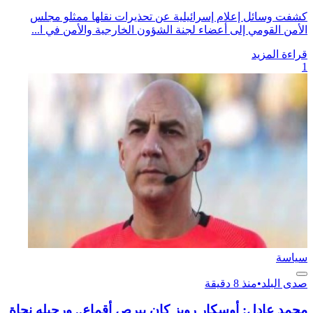
كشفت وسائل إعلام إسرائيلية عن تحذيرات نقلها ممثلو مجلس
الأمن القومي إلى أعضاء لجنة الشؤون الخارجية والأمن في ا...
قراءة المزيد
1
سياسة
صدى البلد
•
منذ 8 دقيقة
محمد عادل: أوسكار رويز كان بيرص أقماع.. ورحيله نجاة