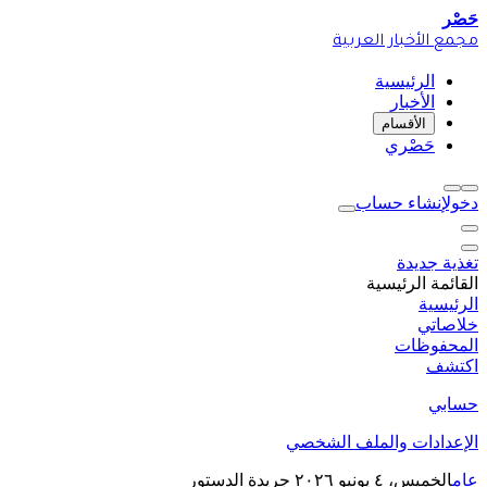
حَصْر
مجمع الأخبار العربية
الرئيسية
الأخبار
الأقسام
حَصْري
دخول
إنشاء حساب
تغذية جديدة
القائمة الرئيسية
الرئيسية
خلاصاتي
المحفوظات
اكتشف
حسابي
الإعدادات والملف الشخصي
عام
الخميس، ٤ يونيو ٢٠٢٦
جريدة الدستور