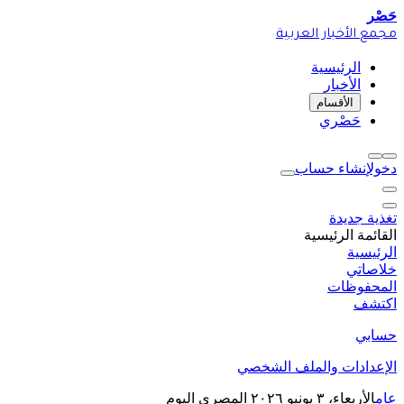
حَصْر
مجمع الأخبار العربية
الرئيسية
الأخبار
الأقسام
حَصْري
دخول
إنشاء حساب
تغذية جديدة
القائمة الرئيسية
الرئيسية
خلاصاتي
المحفوظات
اكتشف
حسابي
الإعدادات والملف الشخصي
عام
الأربعاء، ٣ يونيو ٢٠٢٦
المصري اليوم