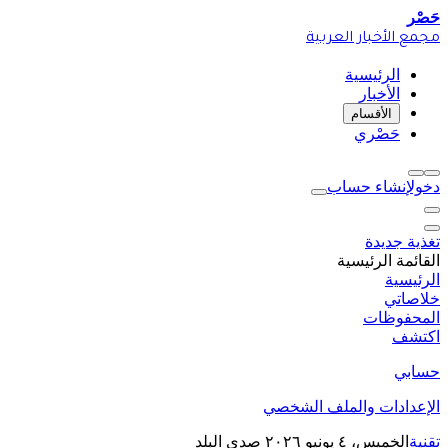
حَصْر
مجمع الأخبار العربية
الرئيسية
الأخبار
الأقسام
حَصْري
دخول
إنشاء حساب
تغذية جديدة
القائمة الرئيسية
الرئيسية
خلاصاتي
المحفوظات
اكتشف
حسابي
الإعدادات والملف الشخصي
تقنية
الخميس، ٤ يونيو ٢٠٢٦
صدى البلد