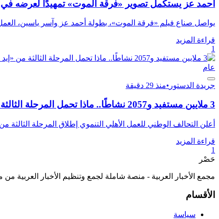
أحمد عز يستكمل تصوير «فرقة الموت» تمهيدًا لعرضه ف
يواصل صناع فيلم «فرقة الموت»، بطولة أحمد عز وآسر ياسين، العمل على 
قراءة المزيد
1
عام
جريدة الدستور
•
منذ 29 دقيقة
3 ملايين مستفيد و2057 نشاطًا.. ماذا تحمل المرحلة الثالثة من «إيد واحدة»؟
أعلن التحالف الوطني للعمل الأهلي التنموي إطلاق المرحلة الثالثة من م
قراءة المزيد
1
حَصْر
مجمع الأخبار العربية - منصة شاملة لجمع وتنظيم الأخبار العربية من 
الأقسام
سياسة