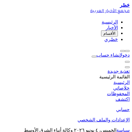
حَصْر
مجمع الأخبار العربية
الرئيسية
الأخبار
الأقسام
حَصْري
دخول
إنشاء حساب
تغذية جديدة
القائمة الرئيسية
الرئيسية
خلاصاتي
المحفوظات
اكتشف
حسابي
الإعدادات والملف الشخصي
سياسة
الخميس، ٤ يونيو ٢٠٢٦
وكالة أنباء الشرق الأوسط