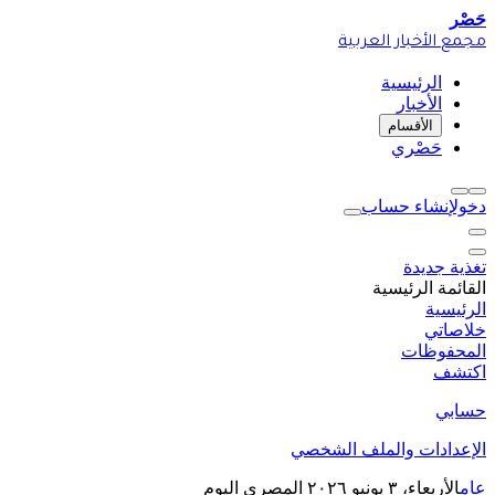
حَصْر
مجمع الأخبار العربية
الرئيسية
الأخبار
الأقسام
حَصْري
دخول
إنشاء حساب
تغذية جديدة
القائمة الرئيسية
الرئيسية
خلاصاتي
المحفوظات
اكتشف
حسابي
الإعدادات والملف الشخصي
عام
الأربعاء، ٣ يونيو ٢٠٢٦
المصري اليوم