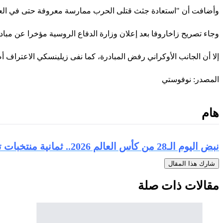
وأضافت أن "استعادة جثث قتلى الحرب ممارسة معروفة حتى في العصور 
وجاء تصريح زاخاروفا بعد إعلان وزارة الدفاع الروسية مؤخرا عن مبادرة
إلا أن الجانب الأوكراني رفض المبادرة، كما نفى زيلينسكي الاعتراف أص
المصدر: نوفوستي
هام
نبض اليوم الـ28 من كأس العالم 2026.. ثمانية منتخبات تواصل الحلم وترقب لانطلاق معركة ربع النهائي
شارك هذا المقال
مقالات ذات صلة