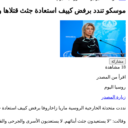
موسكو تندد برفض كييف استعادة جثث قتلاها وتس
مشاركة
18 مشاهدة
اقرأ من المصدر
روسيا اليوم
زيارة المصدر
نددت متحدثة الخارجية الروسية ماريا زاخاروفا برفض كييف استعادة جثث
وقالت: "لا يستعيدون جثث أبنائهم. لا يستعديون الأسرى والجرحى والقتل